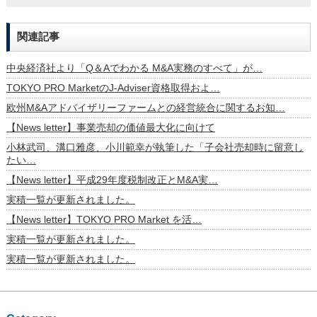
関連記事
中央経済社より「Q＆Aでわかる M&A実務のすべて」が…
TOKYO PRO MarketのJ-Adviser資格取得およ…
欧州M&Aアドバイザリーファームとの経営統合に関するお知…
【News letter】事業売却の価値最大化に向けて
小林武司、溝口雅彦、小川範幸が執筆した「子会社売却時に留意し
たい…
【News letter】平成29年度税制改正とM&A実…
実積一覧が更新されました。
【News letter】TOKYO PRO Market を活…
実積一覧が更新されました。
実積一覧が更新されました。