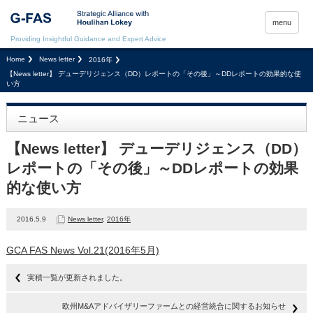
menu
Providing Insightful Guidance and Expert Advice
Home
News letter
2016年
【News letter】 デューデリジェンス（DD）レポートの「その後」～DDレポートの効果的な使
い方
ニュース
【News letter】 デューデリジェンス（DD）
レポートの「その後」～DDレポートの効果
的な使い方
2016.5.9
News letter
,
2016年
GCA FAS News Vol.21(2016年5月)
実積一覧が更新されました。
欧州M&Aアドバイザリーファームとの経営統合に関するお知らせ