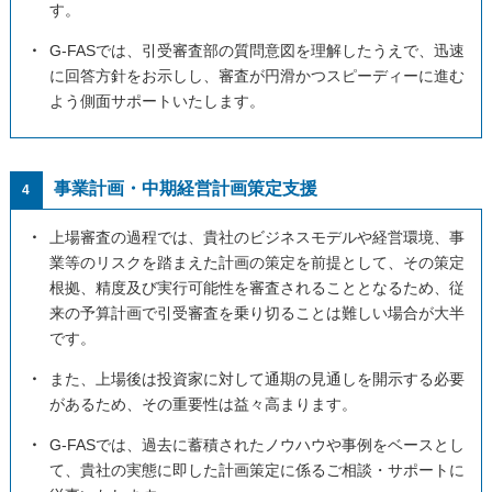
す。
・
G-FASでは、引受審査部の質問意図を理解したうえで、迅速
に回答方針をお示しし、審査が円滑かつスピーディーに進む
よう側面サポートいたします。
事業計画・中期経営計画策定支援
4
・
上場審査の過程では、貴社のビジネスモデルや経営環境、事
業等のリスクを踏まえた計画の策定を前提として、その策定
根拠、精度及び実行可能性を審査されることとなるため、従
来の予算計画で引受審査を乗り切ることは難しい場合が大半
です。
・
また、上場後は投資家に対して通期の見通しを開示する必要
があるため、その重要性は益々高まります。
・
G-FASでは、過去に蓄積されたノウハウや事例をベースとし
て、貴社の実態に即した計画策定に係るご相談・サポートに