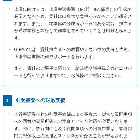
・
上場に向けては、上場申請書類（Ⅰの部・Ⅱの部等）の作成が
必要となるため、貴社には多大な負担がかかることが想定さ
れます。また、上場準備の経験者が不在である場合、担当者
が通常業務と並行して作業を進めていくことは困難を極めま
す。
・
G-FASでは、貴社担当者への教育やノウハウの共有も含め、
上場申請書類の作成サポートを行います。
・
また、貴社のご要望に応じて、諸規程や議事録等の作成サポ
ートも行っておりますので、お気軽にご相談ください。
引受審査への対応支援
3
・
主幹事証券会社の引受審査部による審査は、膨大な質問事項
への回答や事業所等への実査といった対応が必要となりま
す。特に、数百問にも及ぶ質問事項への回答作業は、管理部
門に想像以上の負担とストレスがかかることが想定されま