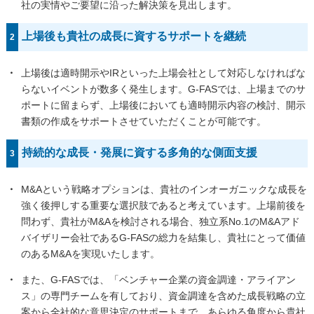
社の実情やご要望に沿った解決策を見出します。
上場後も貴社の成長に資するサポートを継続
2
・
上場後は適時開示やIRといった上場会社として対応しなければな
らないイベントが数多く発生します。G-FASでは、上場までのサ
ポートに留まらず、上場後においても適時開示内容の検討、開示
書類の作成をサポートさせていただくことが可能です。
持続的な成長・発展に資する多角的な側面支援
3
・
M&Aという戦略オプションは、貴社のインオーガニックな成長を
強く後押しする重要な選択肢であると考えています。上場前後を
問わず、貴社がM&Aを検討される場合、独立系No.1のM&Aアド
バイザリー会社であるG-FASの総力を結集し、貴社にとって価値
のあるM&Aを実現いたします。
・
また、G-FASでは、「ベンチャー企業の資金調達・アライアン
ス」の専門チームを有しており、資金調達を含めた成長戦略の立
案から全社的な意思決定のサポートまで、あらゆる角度から貴社