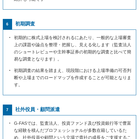
初期調査
6
・
初期的に株式上場を検討されるにあたり、一般的な上場審査
上の課題や論点を整理・把握し、見える化します（監査法人
のショートレビューや主幹事証券の初期的な調査と比べて簡
易な調査となります）。
・
初期調査の結果を踏まえ、現段階における上場準備の可否判
断や上場までのロードマップを作成することが可能となりま
す。
社外役員・顧問派遣
7
・
G-FASでは、監査法人、投資ファンド及び投資銀行等で豊富
な経験を積んだプロフェッショナルが多数在籍しているた
め、社外役員や顧問という立場で貴社の成長をご支援するこ