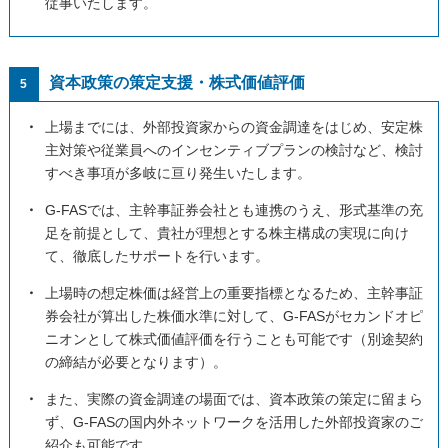
従事いたします。
資本政策の策定支援・株式価値評価
5
・
上場までには、外部投資家からの資金調達をはじめ、安定株
主対策や従業員へのインセンティブプランの検討など、検討
すべき事項が多岐に亘り発生いたします。
・
G-FASでは、主幹事証券会社とも連携のうえ、形式基準の充
足を前提として、貴社が理想とする株主構成の実現に向け
て、徹底したサポートを行います。
・
上場時の想定株価は経営上の重要指標となるため、主幹事証
券会社が算出した株価水準に対して、G-FASがセカンドオピ
ニオンとして株式価値評価を行うことも可能です（別途契約
の締結が必要となります）。
・
また、実際の資金調達の場面では、資本政策の策定に留まら
ず、G-FASの国内外ネットワークを活用した外部投資家のご
紹介も可能です