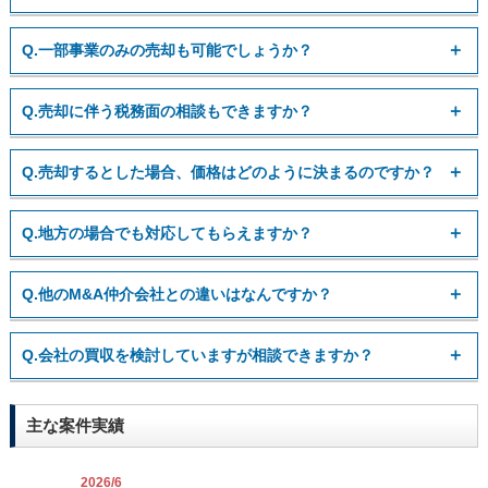
せていただきます。
早期にご相談いただいた方が戦略の幅も拡がると考えていま
A.
プロセスを進めるにあたっては、弊社はもちろん相手先にも
Q.一部事業のみの売却も可能でしょうか？
す。
守秘義務契約を締結いただきます。
打診先につきましても事前に許可をいただく形で行い、情報
A.
会社分割や事業譲渡等のスキームを組み合わせることで可能
Q.売却に伴う税務面の相談もできますか？
の取り扱いには細心の注意を払って進めさせていただきます
となります。
のでご安心ください。
ご相談の内容に応じて最適なスキームをご提案させていただ
A.
弊社には税務に関する専門家も在籍しております。
Q.売却するとした場合、価格はどのように決まるのですか？
きます。
またグループには税理士法人をございますので、税務面から
の最適なスキームもご提案させていただきます。
A.
理論的な企業価値算定手法がございますので参考とはなりま
Q.地方の場合でも対応してもらえますか？
すが、買い手が変われば事業の価値は異なることとなりま
す。
A.
地域を問わず対応可能です。
Q.他のM&A仲介会社との違いはなんですか？
弊社にて最大限に評価をいただける相手先の探索及び価格交
また、海外に支店や子会社がある場合でも、弊社の海外提携
渉のサポートをさせていただきます。
先を活用することで十分なサポートが可能です。
A.
弊社は売り手・買い手両方と契約する仲介型ではなく、いず
Q.会社の買収を検討していますが相談できますか？
れか一方の専属アドバイザーとしてサポートする形態をとっ
ております。そのため、交渉の際に仲介型では生じるであろ
A.
買収ニーズの詳細をご相談ください。すぐにご紹介できる情
う利益相反は意識せず、クライアント様にとっての最善の利
主な案件実績
報が無い場合でもニーズに合う情報を入手した段階でご案内
益のためにのみアドバイスすることが可能となります。
させていただきます。
弊社では”For Client’s Best Interest”という考えを大事にして
既に具体的な相手先が決まっている場合でも、買収プロセス
2026/6