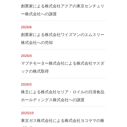
おり、弊社のサービス遂行においてはこの考え方を追求する
で欠かせない財務・税務デューデリジェンスや会計・税務面
創業家による株式会社アクアの東京センチュリ
姿勢が弊社の強みであると考えております。
からの最適なストラクチャーに関するアドバイス等のご提案
ー株式会社への譲渡
が可能です。
2026/6
創業家による株式会社ワイズマンのエムスリー
株式会社への売却
2026/4
マブチモーター株式会社による株式会社マスダ
ックの株式取得
2026/3
株主による株式会社セリア・ロイルの日清食品
ホールディングス株式会社への譲渡
2025/10
東京ガス株式会社による株式会社ヨコヤマの株