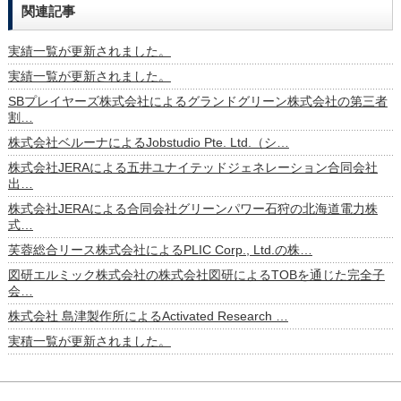
関連記事
実績一覧が更新されました。
実績一覧が更新されました。
SBプレイヤーズ株式会社によるグランドグリーン株式会社の第三者
割…
株式会社ベルーナによるJobstudio Pte. Ltd.（シ…
株式会社JERAによる五井ユナイテッドジェネレーション合同会社
出…
株式会社JERAによる合同会社グリーンパワー石狩の北海道電力株
式…
芙蓉総合リース株式会社によるPLIC Corp., Ltd.の株…
図研エルミック株式会社の株式会社図研によるTOBを通じた完全子
会…
株式会社 島津製作所によるActivated Research …
実積一覧が更新されました。