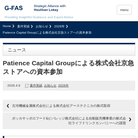
menu
Providing Insightful Guidance and Expert Advice
Home
案件実績
お知らせ
2026年
Patience Capital Groupによる株式会社京急ストアへの資本参加
ニュース
Patience Capital Groupによる株式会社京急
ストアへの資本参加
2026.4.6
案件実績
,
お知らせ
,
2026年
古河機械金属株式会社による株式会社アーステクニカの株式取得
ポッカサッポロフード&ビバレッジ株式会社による自動販売機事業の株式会
社ライフドリンクカンパニーへの譲渡