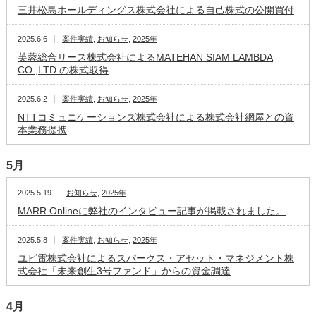
三井松島ホールディングス株式会社による自己株式の公開買付
2025.6.6
案件実績
,
お知らせ
,
2025年
芙蓉総合リース株式会社によるMATEHAN SIAM LAMBDA
CO.,LTD.の株式取得
2025.6.2
案件実績
,
お知らせ
,
2025年
NTTコミュニケーションズ株式会社による株式会社網屋との資
本業務提携
5月
2025.5.19
お知らせ
,
2025年
MARR Onlineに弊社のインタビュー記事が掲載されました。
2025.5.8
案件実績
,
お知らせ
,
2025年
ユビ電株式会社によるスパークス・アセット・マネジメント株
式会社「未来創生3号ファンド」からの資金調達
4月