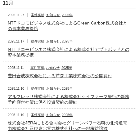
11月
2025.11.27
案件実績
,
お知らせ
,
2025年
NTTドコモビジネス株式会社によるGreen Carbon株式会社と
の資本業務提携
2025.11.17
案件実績
,
お知らせ
,
2025年
NTTドコモビジネス株式会社による株式会社アプトポッドとの
資本業務提携
2025.11.11
案件実績
,
お知らせ
,
2025年
豊田合成株式会社による芦森工業株式会社の公開買付
2025.11.10
案件実績
,
お知らせ
,
2025年
アルフレッサ株式会社による株式会社ケイファーマ発行の新株
予約権付社債に係る投資契約の締結
2025.11.10
案件実績
,
お知らせ
,
2025年
株式会社JERAによる合同会社グリーンパワー石狩の北海道電
力株式会社及び東北電力株式会社への一部権益譲渡