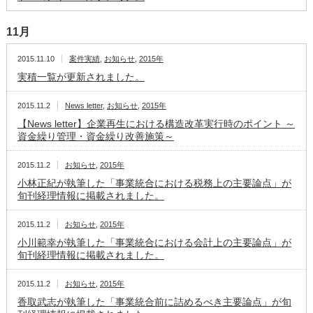
11月
2015.11.10
案件実績
,
お知らせ
,
2015年
実積一覧が更新されました。
2015.11.2
News letter
,
お知らせ
,
2015年
【News letter】企業再生における構造改革実行時のポイント ～
資金繰り管理・資金繰り改善施策～
2015.11.2
お知らせ
,
2015年
小林正紀が執筆した「事業統合における税務上の主要論点」が
旬刊経理情報に掲載されました。
2015.11.2
お知らせ
,
2015年
小川範幸が執筆した「事業統合における会計上の主要論点」が
旬刊経理情報に掲載されました。
2015.11.2
お知らせ
,
2015年
香取武志が執筆した「事業統合前に詰めるべき主要論点」が旬