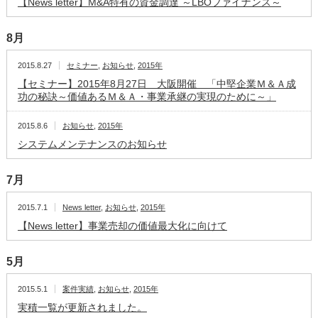
【News letter】M&A特有の資金調達 ～LBOファイナンス～
8月
2015.8.27
セミナー
,
お知らせ
,
2015年
【セミナー】2015年8月27日 大阪開催 「中堅企業Ｍ＆Ａ成
功の秘訣～価値あるＭ＆Ａ・事業承継の実現のために～」
2015.8.6
お知らせ
,
2015年
システムメンテナンスのお知らせ
7月
2015.7.1
News letter
,
お知らせ
,
2015年
【News letter】事業売却の価値最大化に向けて
5月
2015.5.1
案件実績
,
お知らせ
,
2015年
実積一覧が更新されました。