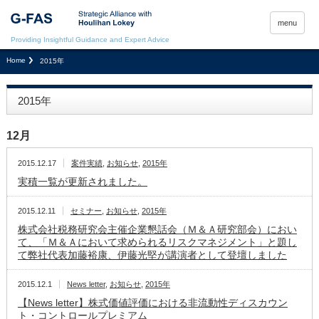
menu
Providing Insightful Guidance and Expert Advice
Home
2015年
2015年
12月
2015.12.17
案件実績
,
お知らせ
,
2015年
実積一覧が更新されました。
2015.12.11
セミナー
,
お知らせ
,
2015年
株式会社税務研究会主催企業懇話会（Ｍ＆Ａ研究部会）におい
て、「Ｍ＆Ａにおいて求められるリスクマネジメント」と題し
て弊社代表加藤裕康、伊藤光堅が講演者として登壇しました
2015.12.1
News letter
,
お知らせ
,
2015年
【News letter】株式価値評価における非流動性ディスカウン
ト・コントロールプレミアム