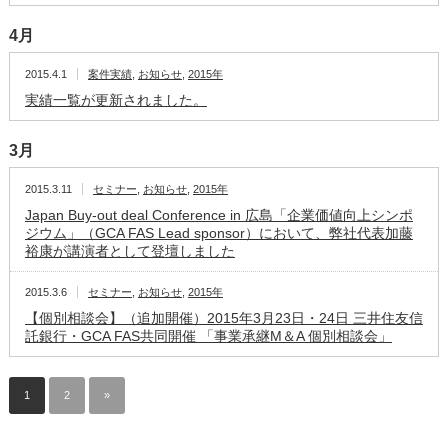
4月
2015.4.1
案件実績
,
お知らせ
,
2015年
実績一覧が更新されました。
3月
2015.3.11
セミナー
,
お知らせ
,
2015年
Japan Buy-out deal Conference in 広島「企業価値向上シンポ
ジウム」（GCA FAS Lead sponsor）において、弊社代表加藤
裕康が講演者として登壇しました
2015.3.6
セミナー
,
お知らせ
,
2015年
【個別相談会】（追加開催）2015年3月23日・24日 三井住友信
託銀行・GCA FAS共同開催 「事業承継M＆A 個別相談会」
1
2
»