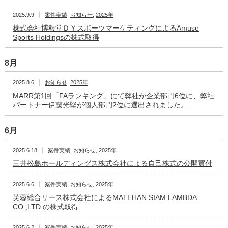
2025.9.9
案件実績
,
お知らせ
,
2025年
株式会社博報堂ＤＹスポーツマーケティングによるAmuse
Sports Holdingsの株式取得
8月
2025.8.6
お知らせ
,
2025年
MARR第1回「FAランキング」にて弊社が企業部門6位に、弊社
パートナー伊藤光堅が個人部門2位に選出されました。
6月
2025.6.18
案件実績
,
お知らせ
,
2025年
三井松島ホールディングス株式会社による自己株式の公開買付
2025.6.6
案件実績
,
お知らせ
,
2025年
芙蓉総合リース株式会社によるMATEHAN SIAM LAMBDA
CO.,LTD.の株式取得
2025.6.2
案件実績
,
お知らせ
,
2025年