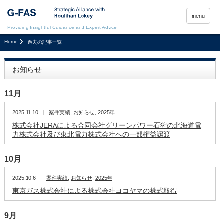
menu
Providing Insightful Guidance and Expert Advice
Home
過去の記事一覧
お知らせ
11月
2025.11.10
案件実績
,
お知らせ
,
2025年
株式会社JERAによる合同会社グリーンパワー石狩の北海道電
力株式会社及び東北電力株式会社への一部権益譲渡
10月
2025.10.6
案件実績
,
お知らせ
,
2025年
東京ガス株式会社による株式会社ヨコヤマの株式取得
9月