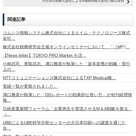
大日本印刷株式会社によるRapidus株式会社の株式取得
関連記事
コムシス情報システム株式会社によるエイム・テクノロジーズ株式
会社…
株式会社税務研究会主催オンラインセミナーにおいて、「［M…
【News letter】TOKYO PRO Market を活…
小林武司、香取武志、溝口雅彦が執筆した「資本提携の戦略・実行
上の…
NTTコミュニケーションズ株式会社によるTXP Medical株…
実績一覧が更新されました。
溝口雅彦が執筆した「DDレポートの効果的な使い方」が旬刊経理情
報…
日経産業新聞フォーラム「企業再生を実現させるM＆A戦略を探る」
（…
UBEによるUBE科学分析センターの大日本印刷への譲渡を通じた
合…