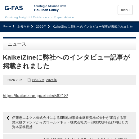
menu
Providing Insightful Guidance and Expert Advice
Home
お知らせ
2026年
KaikeiZineに弊社へのインタビュー記事が掲載されました
ニュース
KaikeiZineに弊社へのインタビュー記事が
掲載されました
2026.2.26
お知らせ
,
2026年
https://kaikeizine.jp/article/56218/
伊藤忠エネクス株式会社によるSBI地域事業承継投資株式会社が運営する事
業承継ファンドからのワールドネット株式会社の一部株式取得及び同社との
資本業務提携