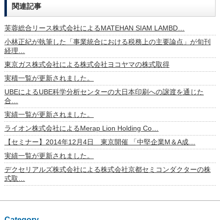
関連記事
芙蓉総合リース株式会社によるMATEHAN SIAM LAMBD…
小林正紀が執筆した「事業統合における税務上の主要論点」が旬刊
経理…
東京ガス株式会社による株式会社ヨコヤマの株式取得
実積一覧が更新されました。
UBEによるUBE科学分析センターの大日本印刷への譲渡を通じた
合…
実績一覧が更新されました。
ライオン株式会社によるMerap Lion Holding Co…
【セミナー】2014年12月4日 東京開催 「中堅企業M＆A成…
実績一覧が更新されました。
デクセリアルズ株式会社による株式会社京都セミコンダクターの株
式取…
Category