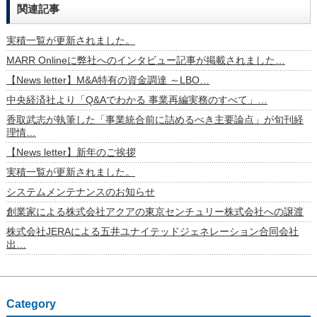
関連記事
実積一覧が更新されました。
MARR Onlineに弊社へのインタビュー記事が掲載されました…
【News letter】M&A特有の資金調達 ～LBO…
中央経済社より「Q&Aでわかる 事業再編実務のすべて」…
香取武志が執筆した「事業統合前に詰めるべき主要論点」が旬刊経
理情…
【News letter】新年のご挨拶
実積一覧が更新されました。
システムメンテナンスのお知らせ
創業家による株式会社アクアの東京センチュリー株式会社への譲渡
株式会社JERAによる五井ユナイテッドジェネレーション合同会社
出…
Category