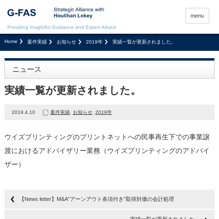
menu
Providing Insightful Guidance and Expert Advice
Home
案件実績
お知らせ
2019年
実績一覧が更新されました。
ニュース
実績一覧が更新されました。
2019.4.10
案件実績
,
お知らせ
,
2019年
ウイズプリンティングのプリントネットへの民事再生下での事業譲
渡におけるアドバイザリー業務（ウイズプリンティングのアドバイ
ザー）
【News letter】M&A“アーンアウト条項付き”取得対価の会計処理