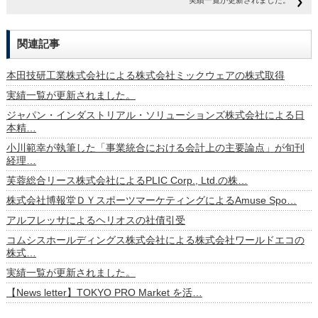
実績一覧が更新されました。
関連記事
本田技研工業株式会社による株式会社ミックウェアの株式取得
実績一覧が更新されました。
ジャパン・インダストリアル・ソリューションズ株式会社による日
本精…
小川範幸が執筆した「事業統合における会計上の主要論点」が旬刊
経理…
芙蓉総合リース株式会社によるPLIC Corp., Ltd.の株…
株式会社博報堂ＤＹスポーツマーケティングによるAmuse Spo…
アルフレッサによるヘリオスの社債引受
コムシスホールディングス株式会社による株式会社ワールドエコの
株式…
実績一覧が更新されました。
【News letter】TOKYO PRO Market を活…