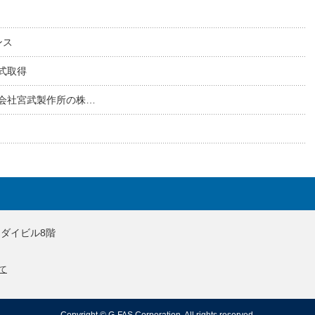
ンス
式取得
会社宮武製作所の株…
重洲ダイビル8階
て