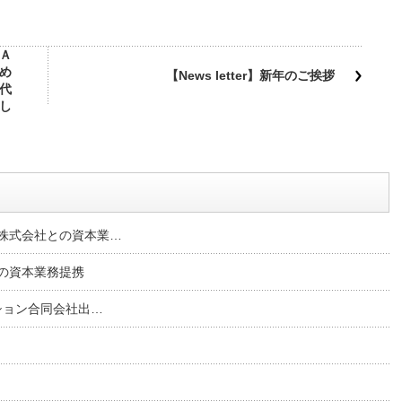
Ａ
め
【News letter】新年のご挨拶
代
し
株式会社との資本業…
の資本業務提携
ション合同会社出…