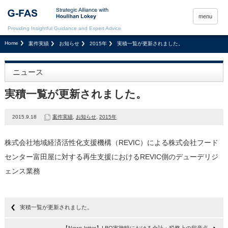
menu
Providing Insightful Guidance and Expert Advice
Home
案件実績
お知らせ
2015年
実積一覧が更新されました。
ニュース
実積一覧が更新されました。
2015.9.18
案件実績
,
お知らせ
,
2015年
株式会社地域経済活性化支援機構（REVIC）による株式会社フード
センター富田屋に対する再生支援におけるREVIC側のデューデリジ
ェンス業務
実積一覧が更新されました。