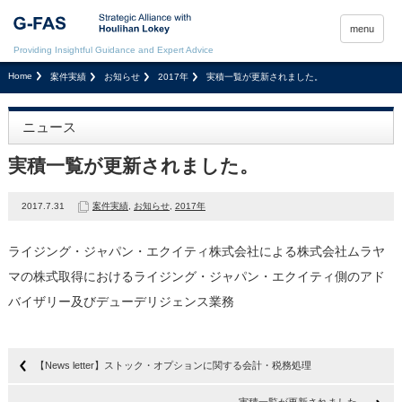
menu
Providing Insightful Guidance and Expert Advice
Home
案件実績
お知らせ
2017年
実積一覧が更新されました。
ニュース
実積一覧が更新されました。
2017.7.31
案件実績
,
お知らせ
,
2017年
ライジング・ジャパン・エクイティ株式会社による株式会社ムラヤ
マの株式取得におけるライジング・ジャパン・エクイティ側のアド
バイザリー及びデューデリジェンス業務
【News letter】ストック・オプションに関する会計・税務処理