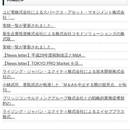
ユビ電株式会社によるスパークス・アセット・マネジメント株式会
社「…
実積一覧が更新されました。
新生企業投資株式会社による株式会社コモドソリューションズの株
式取…
実積一覧が更新されました。
【News letter】平成29年度税制改正とM&A…
【News letter】TOKYO PRO Market を活…
ライジング・ジャパン・エクイティ株式会社による岩水開発株式会
社の…
小林武司、香取武志が執筆した「M＆Aを中止する際の留意点」が旬
刊…
ブリッジコンサルティンググループ株式会社との戦略的業務提携契
約の…
ライジング・ジャパン・エクイティ株式会社によるエイセブプラス
株式…