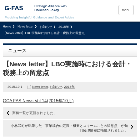
menu
Providing Insightful Guidance and Expert Advice
Home
News letter
お知らせ
2015年
【News letter】LBO実施時における会計・税務上の留意点
ニュース
【News letter】LBO実施時における会計・
税務上の留意点
2015.10.1
News letter
,
お知らせ
,
2015年
GCA FAS News Vol.14(2015年10月)
実積一覧が更新されました。
小林武司が執筆した「事業統合の定義・概要とスキームごとの留意点」が旬
刊経理情報に掲載されました。