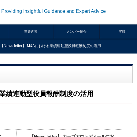
Providing Insightful Guidance and Expert Advice
事業内容
メンバー紹介
実績
【News letter】 M&Aにおける業績連動型役員報酬制度の活用
における業績連動型役員報酬制度の活用
営
【News letter】 カーブアウトディールにお