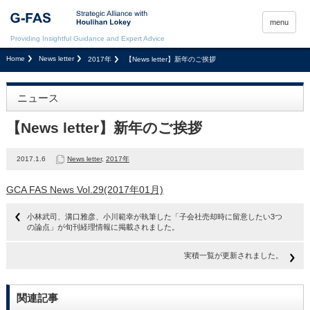
menu
Providing Insightful Guidance and Expert Advice
Home
News letter
2017年
【News letter】新年のご挨拶
ニュース
【News letter】新年のご挨拶
2017.1.6
News letter
,
2017年
GCA FAS News Vol.29(2017年01月)
小林武司、溝口雅彦、小川範幸が執筆した「子会社売却時に留意したい3つ
の論点」が旬刊経理情報に掲載されました。
実積一覧が更新されました。
関連記事